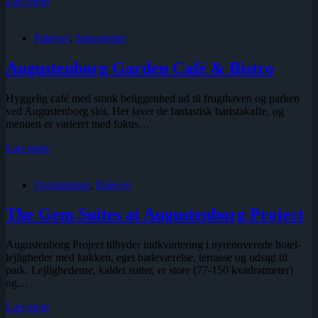
Palævej
Læs mere
2,
Hofpræstens
Palævej
,
Spisesteder
hus
(fredet)
Augustenborg Garden Café & Bistro
Hyggelig café med smuk beliggenhed ud til frugthaven og parken
ved Augustenborg slot. Her laver de fantastisk baristakaffe, og
menuen er varieret med fokus…
Augustenborg
Læs mere
Garden
Café
Overnatning
,
Palævej
&
Bistro
The Gem Suites at Augustenborg Project
Augustenborg Project tilbyder indkvartering i nyrenoverede hotel-
lejligheder med køkken, eget badeværelse, terrasse og udsigt til
park. Lejlighederne, kaldet suiter, er store (77-150 kvadratmeter)
og…
The
Læs mere