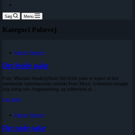
Søg
Menu
Kategori
Palævej
Palæer
,
Palævej
Det hvide palæ
Foto: Museum Sønderjylland Det hvide palæ er tegnet af den
anerkendte københavnske arkitekt Peter Meyn. Arkitekten besøgte
dog aldrig selv Augustenborg, og udførelsen af…
Det
Læs mere
hvide
palæ
Palæer
,
Palævej
Det røde palæ