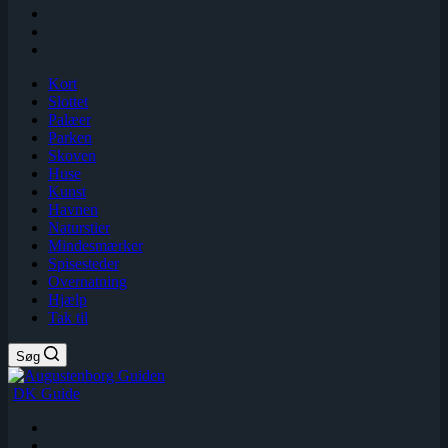
Kort
Slottet
Palæer
Parken
Skoven
Huse
Kunst
Havnen
Naturstier
Mindesmærker
Spisesteder
Overnatning
Hjælp
Tak til
Søg
DK Guide