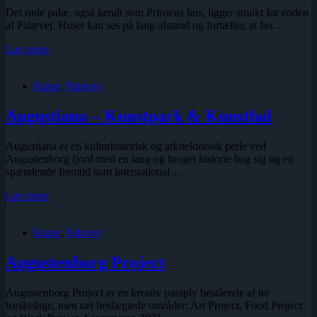
Det røde palæ, også kendt som Prinsens hus, ligger smukt for enden
af Palævej. Huset kan ses på lang afstand og fortæller, at her…
Det
Læs mere
røde
palæ
Kunst
,
Palævej
Augustiana – Kunstpark & Kunsthal
Augustiana er en kulturhistorisk og arkitektonisk perle ved
Augustenborg fjord med en lang og broget historie bag sig og en
spændende fremtid som international…
Augustiana
Læs mere
–
Kunstpark
Kunst
,
Palævej
&
Kunsthal
Augustenborg Project
Augustenborg Project er en kreativ paraply bestående af tre
forskellige, men tæt beslægtede områder: Art Project, Food Project