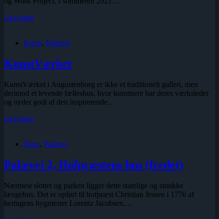
og Work Project. I sommeren 2021…
Augustenborg
Læs mere
Project
Kunst
,
Palævej
KunstVærket
KunstVærket i Augustenborg er ikke et traditionelt galleri, men
derimod et levende fælleshus, hvor kunstnere har deres værksteder
og nyder godt af den inspirerende…
KunstVærket
Læs mere
Huse
,
Palævej
Palævej 2, Hofpræstens hus (fredet)
Nærmest slottet og parken ligger dette statelige og smukke
længehus. Det er opført til hofpræst Christian Jessen i 1776 af
hertugens bygmester Lorentz Jacobsen.…