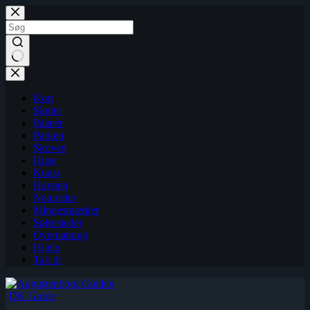
Fortsæt
til
indhold
Kort
Slottet
Palæer
Parken
Skoven
Huse
Kunst
Havnen
Naturstier
Mindesmærker
Spisesteder
Overnatning
Hjælp
Tak til
DK Guide