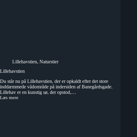
Lillehavstien
,
Naturstier
Lillehavstien
Du står nu på Lillehavstien, der er opkaldt efter det store
inddæmmede vådområde på indersiden af Banegårdsgade.
Lillehav er en kunstig sø, der opstod,…
Læs mere
Lillehavstien