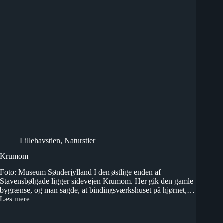
Lillehavstien
,
Naturstier
Krumom
Foto: Museum Sønderjylland I den østlige enden af
Stavensbølgade ligger sidevejen Krumom. Her gik den gamle
bygrænse, og man sagde, at bindingsværkshuset på hjørnet,…
Læs mere
Krumom