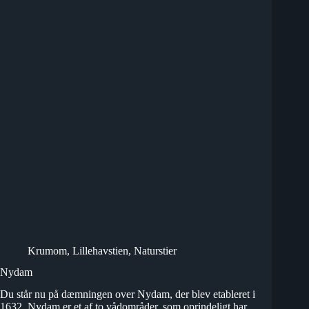
Krumom
,
Lillehavstien
,
Naturstier
Nydam
Du står nu på dæmningen over Nydam, der blev etableret i
1632. Nydam er et af to vådområder, som oprindeligt har