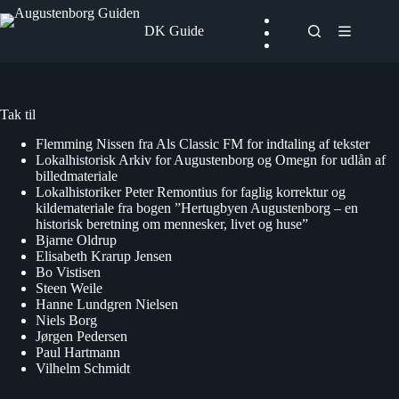
Fortsæt
til
DK Guide
indhold
Tak til
Flemming Nissen fra Als Classic FM for indtaling af tekster
Lokalhistorisk Arkiv for Augustenborg og Omegn for udlån af
billedmateriale
Lokalhistoriker Peter Remontius for faglig korrektur og
kildemateriale fra bogen ”Hertugbyen Augustenborg – en
historisk beretning om mennesker, livet og huse”
Bjarne Oldrup
Elisabeth Krarup Jensen
Bo Vistisen
Steen Weile
Hanne Lundgren Nielsen
Niels Borg
Jørgen Pedersen
Paul Hartmann
Vilhelm Schmidt