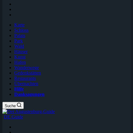
Karte
Schloss
Palais
Park
Wald
Häuser
Kunst
Hafen
Wanderwege
Gedenkstätten
Restaurants
Übernachten
Hilfe
Danksagungen
Suche
DE Guide