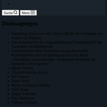
Suche
Menü
Danksagungen
Flemming Nissen von Als Classic FM für die Aufnahme von
Texten auf Dänisch
Das Heimatarchiv für Augustenburg und Umgebung für das
Ausleihen von Bildmaterial
Lokalhistoriker Peter Remontius für professionelles
Korrekturlesen und Quellenmaterial aus dem Buch
„Hertugbyen Augustenborg – en historisk beretning om
mennesker, livet og huse“.
Bjarne Oldrup
Elisabeth Krarup Jensen
Bo Vistisen
Steen Weile
Hanne Lundgren Nielsen
Niels Borg
Jørgen Pedersen
Paul Hartmann
Vilhelm Schmidt