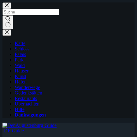
Zum
Inhalt
springen
Karte
Schloss
Palais
Park
Wald
Häuser
Kunst
Hafen
Wanderwege
Gedenkstätten
Restaurants
Übernachten
Hilfe
Danksagungen
DE Guide