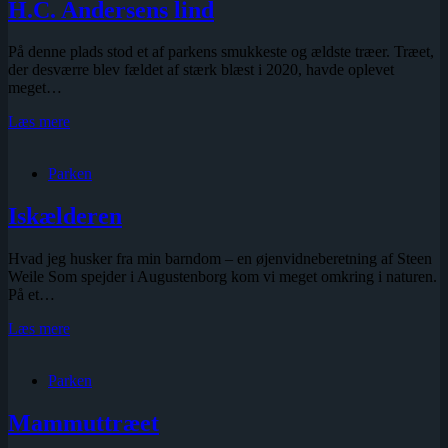
H.C. Andersens lind
På denne plads stod et af parkens smukkeste og ældste træer. Træet,
der desværre blev fældet af stærk blæst i 2020, havde oplevet
meget…
H.C.
Læs mere
Andersens
lind
Parken
Iskælderen
Hvad jeg husker fra min barndom – en øjenvidneberetning af Steen
Weile Som spejder i Augustenborg kom vi meget omkring i naturen.
På et…
Iskælderen
Læs mere
Parken
Mammuttræet