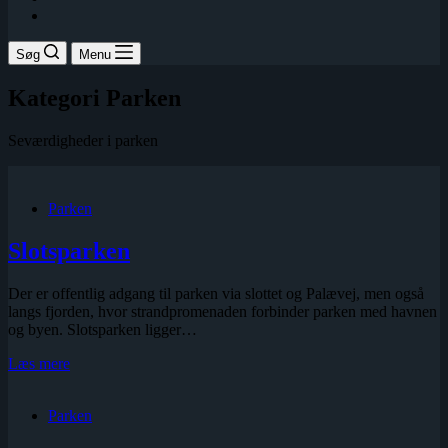
Søg
Menu
Kategori
Parken
Seværdigheder i parken
Parken
Slotsparken
Der er offentlig adgang til parken via slottet og Palævej, men også
langs fjorden, hvor strandpromenaden forbinder parken med havnen
og byen. Slotsparken ligger…
Slotsparken
Læs mere
Parken