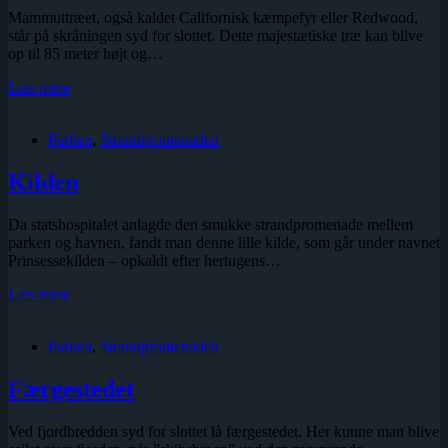
Mammuttræet, også kaldet Californisk kæmpefyr eller Redwood,
står på skråningen syd for slottet. Dette majestætiske træ kan blive
op til 85 meter højt og…
Mammuttræet
Læs mere
Parken
,
Strandpromenaden
Kilden
Da statshospitalet anlagde den smukke strandpromenade mellem
parken og havnen, fandt man denne lille kilde, som går under navnet
Prinsessekilden – opkaldt efter hertugens…
Kilden
Læs mere
Parken
,
Strandpromenaden
Færgestedet
Ved fjordbredden syd for slottet lå færgestedet. Her kunne man blive