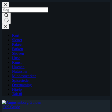
Fortsæt
til
indhold
Kort
Slottet
Palæer
Parken
Skoven
Huse
Kunst
Havnen
Naturstier
Mindesmærker
Spisesteder
Overnatning
Hjælp
Tak til
DK Guide