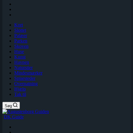
Kort
Slottet
Palæer
Parken
Skoven
Huse
Kunst
Havnen
Naturstier
Mindesmærker
Spisesteder
Overnatning
Hjælp
Tak til
Søg
DK Guide