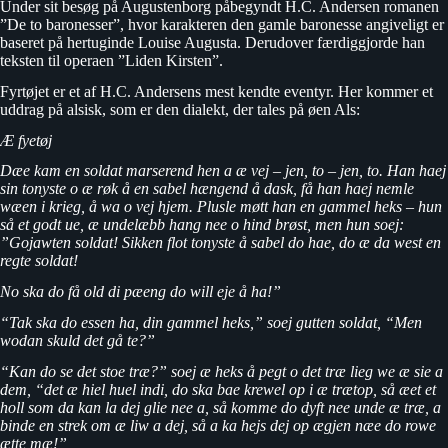
Under sit besøg på Augustenborg påbegyndt H.C. Andersen romanen
”De to baronesser”, hvor karakteren den gamle baronesse angiveligt er
baseret på hertuginde Louise Augusta. Derudover færdiggjorde han
teksten til operaen ”Liden Kirsten”.
Fyrtøjet er et af H.C. Andersens mest kendte eventyr. Her kommer et
uddrag på alsisk, som er den dialekt, der tales på øen Als:
Æ fyetøj
Dæe kam en soldat marserend hen a æ vej – jen, to – jen, to. Han haej
sin tonyste o æ røk å en sabel hængend å dask, få han haej nemle
wæen i krieg, å wa o vej hjem. Plusle møtt han en gammel heks – hun
så et godt ue, æ undelæbb hang nee o hind brøst, men hun soej:
”Gojawten soldat! Sikken flot tonyste å sabel do hae, do æ da west en
regte soldat!
No ska do få old di pæeng do will eje å ha!”
“Tak ska do essen ha, din gammel heks,” soej gutten soldat, “Men
wodan skuld det gå te?”
“Kan do se det stoe træ?” soej æ heks å pegt o det træ lieg we æ sie a
dem, “det æ hiel huel indi, do ska bae krewel op i æ trætop, så æet et
holl som da kan la dej glie nee a, så komme do dyft nee unde æ træ, a
binde en strek om æ liw a dej, så a ka hejs dej op ægjen næe do rowe
ætte mæ!”