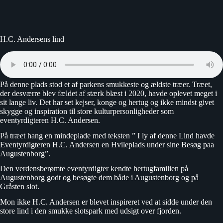
H.C. Andersens lind
På denne plads stod et af parkens smukkeste og ældste træer. Træet,
der desværre blev fældet af stærk blæst i 2020, havde oplevet meget i
sit lange liv. Det har set kejser, konge og hertug og ikke mindst givet
skygge og inspiration til store kulturpersonligheder som
eventyrdigteren H.C. Andersen.
På træet hang en mindeplade med teksten ” I ly af denne Lind havde
Eventyrdigteren H.C. Andersen en Hvileplads under sine Besøg paa
Augustenborg”.
Den verdensberømte eventyrdigter kendte hertugfamilien på
Augustenborg godt og besøgte dem både i Augustenborg og på
Gråsten slot.
Mon ikke H.C. Andersen er blevet inspireret ved at sidde under den
store lind i den smukke slotspark med udsigt over fjorden.