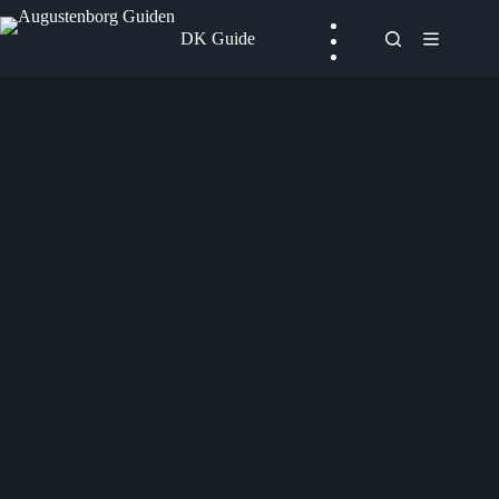
Fortsæt
til
DK Guide
indhold