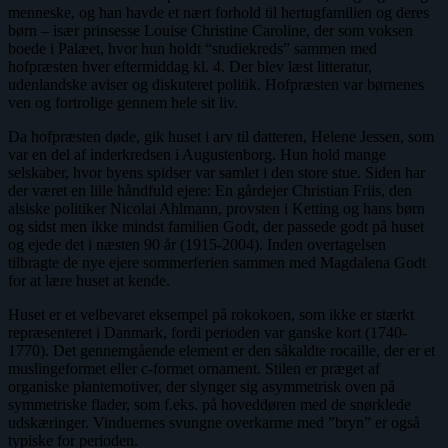
menneske, og han havde et nært forhold til hertugfamilien og deres
børn – især prinsesse Louise Christine Caroline, der som voksen
boede i Palæet, hvor hun holdt “studiekreds” sammen med
hofpræsten hver eftermiddag kl. 4. Der blev læst litteratur,
udenlandske aviser og diskuteret politik. Hofpræsten var børnenes
ven og fortrolige gennem hele sit liv.
Da hofpræsten døde, gik huset i arv til datteren, Helene Jessen, som
var en del af inderkredsen i Augustenborg. Hun hold mange
selskaber, hvor byens spidser var samlet i den store stue. Siden har
der været en lille håndfuld ejere: En gårdejer Christian Friis, den
alsiske politiker Nicolai Ahlmann, provsten i Ketting og hans børn
og sidst men ikke mindst familien Godt, der passede godt på huset
og ejede det i næsten 90 år (1915-2004). Inden overtagelsen
tilbragte de nye ejere sommerferien sammen med Magdalena Godt
for at lære huset at kende.
Huset er et velbevaret eksempel på rokokoen, som ikke er stærkt
repræsenteret i Danmark, fordi perioden var ganske kort (1740-
1770). Det gennemgående element er den såkaldte rocaille, der er et
muslingeformet eller c-formet ornament. Stilen er præget af
organiske plantemotiver, der slynger sig asymmetrisk oven på
symmetriske flader, som f.eks. på hoveddøren med de snørklede
udskæringer. Vinduernes svungne overkarme med ”bryn” er også
typiske for perioden.