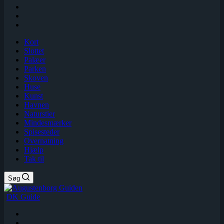
Kort
Slottet
Palæer
Parken
Skoven
Huse
Kunst
Havnen
Naturstier
Mindesmærker
Spisesteder
Overnatning
Hjælp
Tak til
Søg
DK Guide