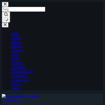
Fortsæt
til
indhold
Kort
Slottet
Palæer
Parken
Skoven
Huse
Kunst
Havnen
Naturstier
Mindesmærker
Spisesteder
Overnatning
Hjælp
Tak til
DK Guide