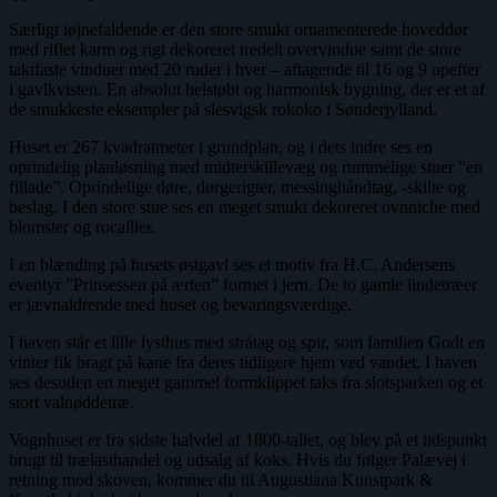
Særligt iøjnefaldende er den store smukt ornamenterede hoveddør
med riflet karm og rigt dekoreret tredelt overvindue samt de store
taktfaste vinduer med 20 ruder i hver – aftagende til 16 og 9 opefter
i gavlkvisten. En absolut helstøbt og harmonisk bygning, der er et af
de smukkeste eksempler på slesvigsk rokoko i Sønderjylland.
Huset er 267 kvadratmeter i grundplan, og i dets indre ses en
oprindelig planløsning med midterskillevæg og rummelige stuer ”en
fillade”. Oprindelige døre, dørgerigter, messinghåndtag, -skilte og
beslag. I den store stue ses en meget smukt dekoreret ovnniche med
blomster og rocailler.
I en blænding på husets østgavl ses et motiv fra H.C. Andersens
eventyr ”Prinsessen på ærten” formet i jern. De to gamle lindetræer
er jævnaldrende med huset og bevaringsværdige.
I haven står et lille lysthus med stråtag og spir, som familien Godt en
vinter fik bragt på kane fra deres tidligere hjem ved vandet. I haven
ses desuden en meget gammel formklippet taks fra slotsparken og et
stort valnøddetræ.
Vognhuset er fra sidste halvdel af 1800-tallet, og blev på et tidspunkt
brugt til trælasthandel og udsalg af koks. Hvis du følger Palævej i
retning mod skoven, kommer du til Augustiana Kunstpark &