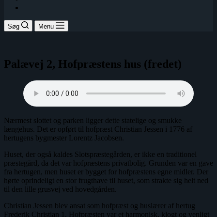
Søg
Menu
Palævej 2, Hofpræstens hus (fredet)
Nærmest slottet og parken ligger dette statelige og smukke
længehus. Det er opført til hofpræst Christian Jessen i 1776 af
hertugens bygmester Lorentz Jacobsen.
Huset, der også kaldes Slotspræstegården, er ikke en traditionel
præstegård, da det var hofpræstens privatbolig. Grunden var en gave
fra hertugen, men huset er bygget for hofpræstens egne midler. Der
hørte oprindeligt en stor frugthave til huset, som strakte sig helt ned
til den lille grusvej ved hovedgården.
Christian Jessen blev ansat som hofpræst og huslærer af hertug
Frederik Christian 1. Hofpræsten var et harmonisk, klogt og venligt