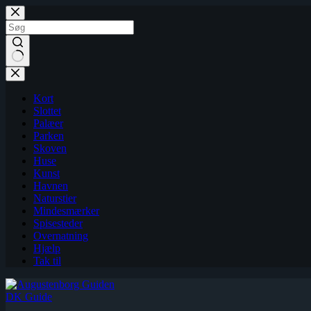
Fortsæt
til
indhold
Kort
Slottet
Palæer
Parken
Skoven
Huse
Kunst
Havnen
Naturstier
Mindesmærker
Spisesteder
Overnatning
Hjælp
Tak til
DK Guide