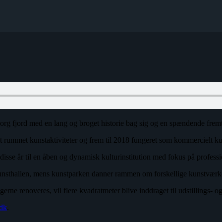
org fjord med en lang og broget historie bag sig og en spændende fremt
t rummet kunstaktiviteter og frem til 2018 fungeret som kommercielt ku
e år til en åben og dynamisk kulturinstitution med fokus på profession
i kunsthallen, mens kunstparken danner rammen om forskellige kunstværke
gerne renoveres, vil flere kvadratmeter blive inddraget til udstillings- og
.dk
.