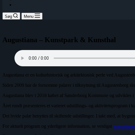
Søg
Menu
Augustiana – Kunstpark & Kunsthal
Augustiana er en kulturhistorisk og arkitektonisk perle ved Augustenb
Siden 2009 har de fornemme palæer i tilknytning til Augustenborg slo
Augustiana blev i 2018 købet af Sønderborg Kommune og udvikles i diss
Året rundt præsenteres et varieret udstillings- og aktivitetsprogram 
Det hvide palæ benyttes til skiftende udstillinger. I takt med, at bygnin
For aktuelt program og yderligere information, se venligst
augustiana