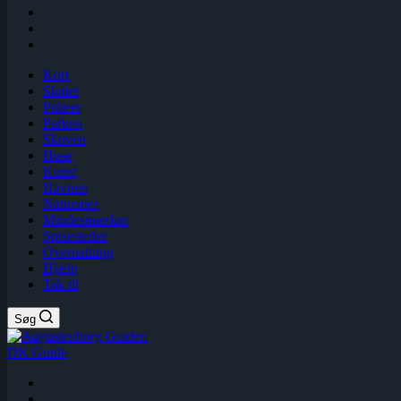
Kort
Slottet
Palæer
Parken
Skoven
Huse
Kunst
Havnen
Naturstier
Mindesmærker
Spisesteder
Overnatning
Hjælp
Tak til
Søg
DK Guide