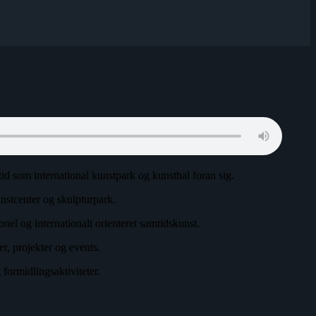
id som international kunstpark og kunsthal foran sig.
nstcenter og skulpturpark.
el og internationalt orienteret samtidskunst.
r, projekter og events.
 formidlingsaktiviteter.