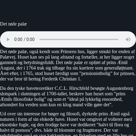
Det røde palæ
Det røde palæ, også kendt som Prinsens hus, ligger smukt for enden af
Palævej. Huset kan ses på lang afstand og fortæller, at her ligger noget
gammelt og betydningsfuldt. Det røde palæ er opført af prins Æmil
August, der i 1764 trak sig tilbage fra sin karriere som generalløjtnant.
Året efter, i 1765, stod huset færdigt som ”pensionistbolig” for prinsen,
der var bror til hertug Frederik Christian 1.
Da den tyske haveteoretiker C.C.L. Hirschfeld besøgte Augustenborg
slotspark i slutningen af 1700-tallet, beskrev han huset som ”prins
Æmils filosofiske bolig” og som et ”ideal på lykkelig ensomhed,
afsondret fra verden som kun en klog mand ville gøre det”.
Ud over sin interesse for bøger og filosofi, dyrkede prins Æmil også
naturen i form af sin elskede have. Huset var omgivet af volierer med
eksotiske fugle, og den frodige have var dedikeret ”halvt til flora og
halvt til pomora”, dvs. både til blomster og frugttræer. Der var
selvfølgelig også en stor køkkenhave, en fiskedam med en lille bro og