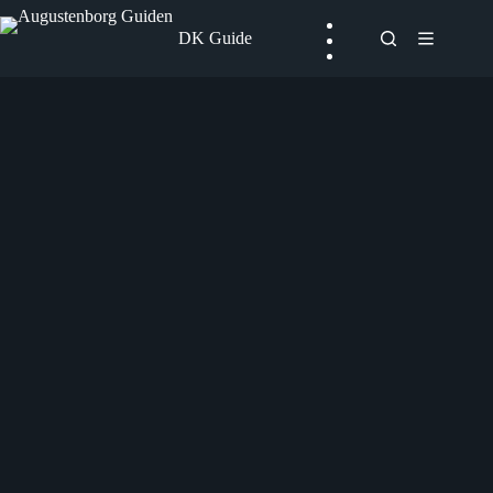
Fortsæt
til
DK Guide
indhold