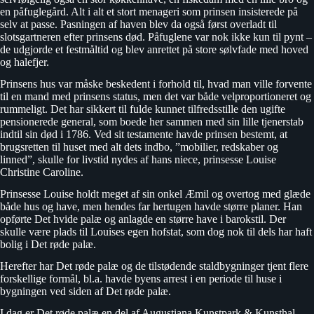
en påfuglegård. Alt i alt et stort menageri som prinsen insisterede på
selv at passe. Pasningen af haven blev da også først overladt til
slotsgartneren efter prinsens død. Påfuglene var nok ikke kun til pynt –
de udgjorde et festmåltid og blev anrettet på store sølvfade med hoved
og halefjer.
Prinsens hus var måske beskedent i forhold til, hvad man ville forvente
til en mand med prinsens status, men det var både velproportioneret og
rummeligt. Det har sikkert til fulde kunnet tilfredsstille den ugifte
pensionerede general, som boede her sammen med sin lille tjenerstab
indtil sin død i 1786. Ved sit testamente havde prinsen bestemt, at
brugsretten til huset med alt dets indbo, ”mobilier, redskaber og
linned”, skulle for livstid nydes af hans niece, prinsesse Louise
Christine Caroline.
Prinsesse Louise holdt meget af sin onkel Æmil og overtog med glæde
både hus og have, men hendes far hertugen havde større planer. Han
opførte Det hvide palæ og anlagde en større have i barokstil. Der
skulle være plads til Louises egen hofstat, som dog nok til dels har haft
bolig i Det røde palæ.
Herefter har Det røde palæ og de tilstødende staldbygninger tjent flere
forskellige formål, bl.a. havde byens arrest i en periode til huse i
bygningen ved siden af Det røde palæ.
I dag er Det røde palæ en del af Augustiana Kunstpark & Kunsthal.