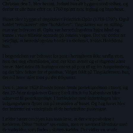
Christian den 1. blev hertug, forbød han alt byggeri med stråtag, og
derfor er alle huse efter ca. 1760 opført med tegltag og brandmur.
Huset blev bygget af tingskriver Friedrich Opitz (1719-1797). Også
kaldet ”retsskriver” eller ”hofskriver”. Tingskriver var en stilling,
man var indsvoret til. Opitz var herredsfogedens højre hånd og
kunne i visse tilfælde optræde på dennes vegne. Det var derfor ret
belejligt, at herredsfogeden boede i nabohuset, kaldet Hofrådens
hus.
I begyndelsen var behovet for post i hertugbyen ikke særlig stort,
men det steg efterhånden, som der kom aviser og et stigende antal
breve. Med tiden fik hertugen eneret på post til og fra Augustenborg,
og der blev behov for et posthus. Valget faldt på Tingskriverens hus,
der må have stået tomt på det tidspunkt.
Den 1. januar 1853 åbnede byens første postekspedition i huset, og
den 27-årige tingskriver Georg Emil Birch fra København blev
udnævnt til postekspeditør. I forbindelse med indretningen blev
indgangsdøren flyttet om på vestsiden af huset. Og bag huset blev
der indrettet en vendeplads til de hestetrukne postvogne.
I ældre bøger om byen kan man læse, at der var postbokse i
kælderen. Disse ”bokse” ses endnu, men er nærmest identiske med
de vinhylder, som findes i slottets kælder. Det virker en smule