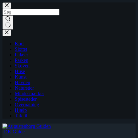
Fortsæt
til
indhold
Kort
Slottet
Palæer
Parken
Skoven
Huse
Kunst
Havnen
Naturstier
Mindesmærker
Spisesteder
Overnatning
Hjælp
Tak til
DK Guide