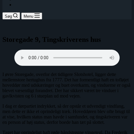
Søg
Menu
Storegade 9, Tingskriverens hus
I øvre Storegade, overfor det tidligere Slotshotel, ligger dette
mellemstore hertughus fra 1777. Det har formentligt haft en tofløjet
hoveddør med udskæringer og buet overkarm, og vinduerne er også
blevet væsentligt forandret. Der har sikkert været tre vinduer i
gavlkvisten og 6 i stueplan ud mod vejen.
I dag er dørpartiet indrykket, så der opstår et udvendigt vindfang,
men dette er ikke et oprindeligt træk. Hoveddøren blev ofte brugt til
at vise, hvilken status man havde i samfundet, og tingskriveren var
en person af høj status, derfor boede han tæt på slottet.
Taget har oprindeligt haft røde håndstrøgne vingetegl. Da Frederik