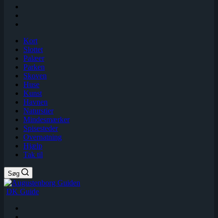
Kort
Slottet
Palæer
Parken
Skoven
Huse
Kunst
Havnen
Naturstier
Mindesmærker
Spisesteder
Overnatning
Hjælp
Tak til
Søg
DK Guide