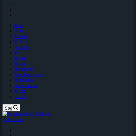
Kort
Slottet
Palæer
Parken
Skoven
Huse
Kunst
Havnen
Naturstier
Mindesmærker
Spisesteder
Overnatning
Hjælp
Tak til
Søg
DK Guide