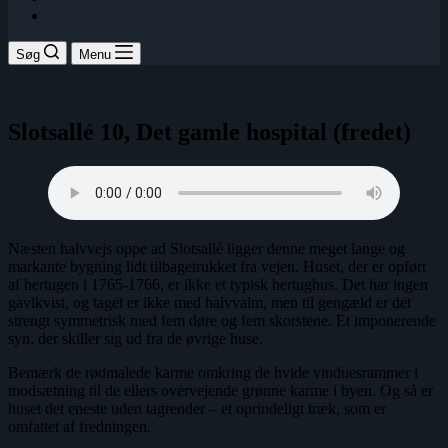
Søg
Menu
Slotsallé 10, Det gamle hospital (fredet)
Næsten halvvejs oppe ad Slotsallé ligger denne meget lange og
markante bygning lidt tilbagetrukket fra vejen. Huset, der er opført
af hertugen i 1765-1766, er ikke et typisk hertughus. Det har ingen
gavlkvist, og taget er ikke med halvvalm, men til gengæld er det
strengt symmetrisk med fem døre og fem skorstene. Et imponerende
syn, der skiller sig ud fra de øvrige huse.
Bemærk de rødmalede karme omkring de hvide vinduesrammer i
modsætning til de ellers overvejende grønne karme i byen. Og så er
huset det eneste uden tagrender – et oprindeligt træk, som er
omfattet af fredningen.