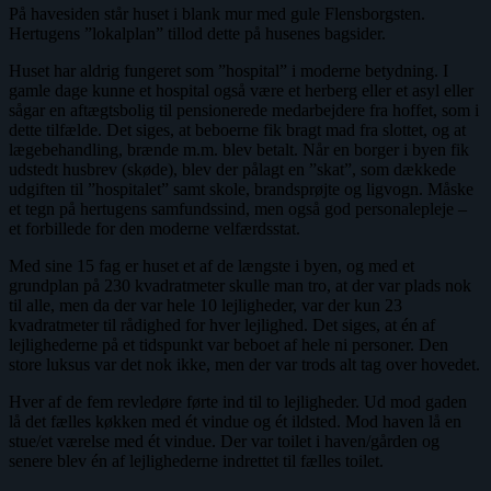
På havesiden står huset i blank mur med gule Flensborgsten.
Hertugens ”lokalplan” tillod dette på husenes bagsider.
Huset har aldrig fungeret som ”hospital” i moderne betydning. I
gamle dage kunne et hospital også være et herberg eller et asyl eller
sågar en aftægtsbolig til pensionerede medarbejdere fra hoffet, som i
dette tilfælde. Det siges, at beboerne fik bragt mad fra slottet, og at
lægebehandling, brænde m.m. blev betalt. Når en borger i byen fik
udstedt husbrev (skøde), blev der pålagt en ”skat”, som dækkede
udgiften til ”hospitalet” samt skole, brandsprøjte og ligvogn. Måske
et tegn på hertugens samfundssind, men også god personalepleje –
et forbillede for den moderne velfærdsstat.
Med sine 15 fag er huset et af de længste i byen, og med et
grundplan på 230 kvadratmeter skulle man tro, at der var plads nok
til alle, men da der var hele 10 lejligheder, var der kun 23
kvadratmeter til rådighed for hver lejlighed. Det siges, at én af
lejlighederne på et tidspunkt var beboet af hele ni personer. Den
store luksus var det nok ikke, men der var trods alt tag over hovedet.
Hver af de fem revledøre førte ind til to lejligheder. Ud mod gaden
lå det fælles køkken med ét vindue og ét ildsted. Mod haven lå en
stue/et værelse med ét vindue. Der var toilet i haven/gården og
senere blev én af lejlighederne indrettet til fælles toilet.