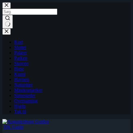
Fortsæt
til
indhold
Kort
Slottet
Palæer
Parken
Skoven
Huse
Kunst
Havnen
Naturstier
Mindesmærker
Spisesteder
Overnatning
Hjælp
Tak til
DK Guide