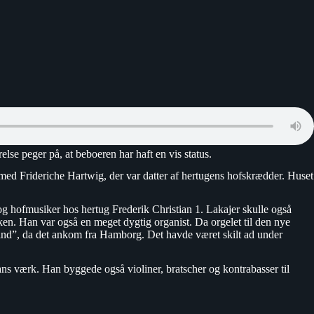
else peger på, at beboeren har haft en vis status.
med Frideriche Hartwig, der var datter af hertugens hofskrædder. Huset
g hofmusiker hos hertug Frederik Christian 1. Lakajer skulle også
rken. Han var også en meget dygtig organist. Da orgelet til den nye
let ind”, da det ankom fra Hamborg. Det havde været skilt ad under
hans værk. Han byggede også violiner, bratscher og kontrabasser til