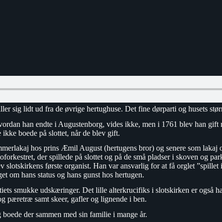
r sig lidt ud fra de øvrige hertughuse. Det fine dørparti og husets størr
ordan han endte i Augustenborg, vides ikke, men i 1761 blev han gift 
 ikke boede på slottet, når de blev gift.
merlakaj hos prins Æmil August (hertugens bror) og senere som lakaj o
oforkestret, der spillede på slottet og på de små pladser i skoven og pa
v slotskirkens første organist. Han var ansvarlig for at få orglet ”spil
get om hans status og hans gunst hos hertugen.
iets smukke udskæringer. Det lille alterkrucifiks i slotskirken er også 
 og pæretræ samt skeer, gafler og lignende i ben.
g boede der sammen med sin familie i mange år.