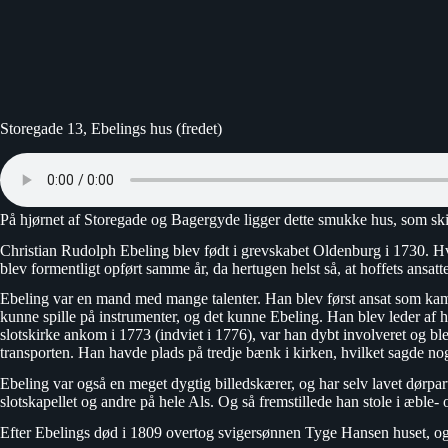
Storegade 13, Ebelings hus (fredet)
På hjørnet af Storegade og Bagergyde ligger dette smukke hus, som skille
Christian Rudolph Ebeling blev født i grevskabet Oldenburg i 1730. Hv
blev formentligt opført samme år, da hertugen helst så, at hoffets ansatte
Ebeling var en mand med mange talenter. Han blev først ansat som kam
kunne spille på instrumenter, og det kunne Ebeling. Han blev leder af h
slotskirke ankom i 1773 (indviet i 1776), var han dybt involveret og ble
transporten. Han havde plads på tredje bænk i kirken, hvilket sagde no
Ebeling var også en meget dygtig billedskærer, og har selv lavet dørpart
slotskapellet og andre på hele Als. Og så fremstillede han stole i æble-
Efter Ebelings død i 1809 overtog svigersønnen Tyge Hansen huset, o