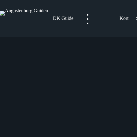
Fortsæt
til
indhold
DK Guide
Kort