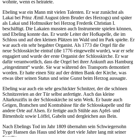
wohnte, wenn es heiratete.
Ebeling war ein Mann mit vielen Talenten. Er war zunächst als
Lakai bei Prinz Æmil August (dem Bruder des Herzogs) und später
als Lakai und Hofmusiker bei Herzog Frederik Christian I.
beschäftigt. Die Lakaien mussten auch Instrumente spielen können,
und Ebeling konnte das. Er wurde Leiter der Hofkapelle, die im
Schloss und auf den kleinen Plätzen im Wald und im Park spielte. Er
war auch ein sehr begabter Organist. Als 1773 die Orgel für die
neue Schlosskirche eintraf (die 1776 eingeweiht wurde), war er sehr
engagiert und wurde der erste Organist der Schlosskirche. Er war
dafür verantwortlich, dass die Orgel bei ihrer Ankunft aus Hamburg
„eingestimmt“ wurde. Sie war während des Transports demontiert
worden. Er hatte einen Sitz auf der dritten Bank der Kirche, was
etwas über seinen Status und seine Gunst beim Herzog aussagte.
Ebeling war auch ein sehr geschickter Schnitzer, der die schönen
Schnitzereien an der Tür selbst anfertigte. Auch das kleine
Altarkruzifix in der Schlosskirche ist sein Werk. Er baute auch
Geigen, Bratschen und Kontrabässe für die Schlosskapelle und für
andere Orte auf Alsen. Er fertigte auch Stühle aus Apfel- und
Birnenholz sowie Löffel, Gabeln und dergleichen aus Bein.
Nach Ebelings Tod im Jahr 1809 übernahm sein Schwiegersohn
Tyge Hansen das Haus und lebte dort viele Jahre lang mit seiner