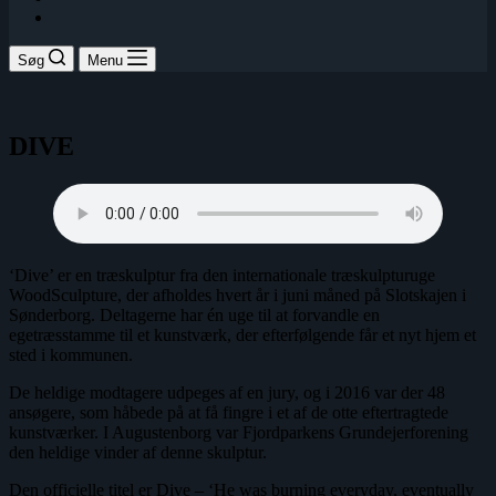
Søg
Menu
DIVE
‘Dive’ er en træskulptur fra den internationale træskulpturuge
WoodSculpture, der afholdes hvert år i juni måned på Slotskajen i
Sønderborg. Deltagerne har én uge til at forvandle en
egetræsstamme til et kunstværk, der efterfølgende får et nyt hjem et
sted i kommunen.
De heldige modtagere udpeges af en jury, og i 2016 var der 48
ansøgere, som håbede på at få fingre i et af de otte eftertragtede
kunstværker. I Augustenborg var Fjordparkens Grundejerforening
den heldige vinder af denne skulptur.
Den officielle titel er Dive – ‘He was burning everyday, eventually