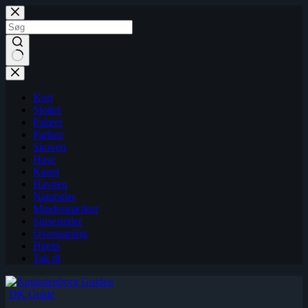
Fortsæt
til
indhold
Kort
Slottet
Palæer
Parken
Skoven
Huse
Kunst
Havnen
Naturstier
Mindesmærker
Spisesteder
Overnatning
Hjælp
Tak til
DK Guide