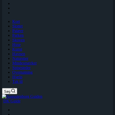
Kort
Slottet
Palæer
Parken
Skoven
Huse
Kunst
Havnen
Naturstier
Mindesmærker
Spisesteder
Overnatning
Hjælp
Tak til
Søg
DK Guide