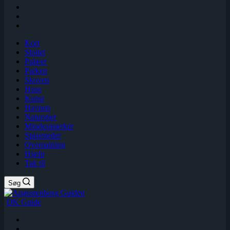
Kort
Slottet
Palæer
Parken
Skoven
Huse
Kunst
Havnen
Naturstier
Mindesmærker
Spisesteder
Overnatning
Hjælp
Tak til
Søg
DK Guide