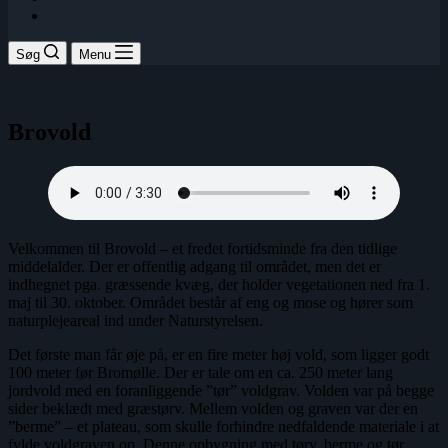
Søg
Menu
Brovold
Velkommen til Brovold – et fredet fortidsminde fra den tidlige
middelalder. Der er offentlig adgang til området, men det er
indhegnet pga. græssende kvæg, der holder vegetationen ned fra 1.
maj til 30. oktober. Området består af eng og mose og hører som
naturplejeareal ind under Naturstyrelsen.
Det første man får øje på, er en fire meter høj vold, som ligger godt
100 meter før Bromølle. Der er tale om en ca. 250 meter lang
jordvold med en foranliggende ”tør” voldgrav. Volden var på begge
sider beklædt med græstørv. Mellem volden og graven var der en
”berme” – et plateau, som skulle forhindre nedfaldende materiale i at
fylde voldgraven op. Denne opbygning med tørv, berme og tør