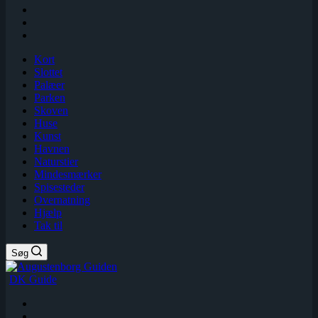
Kort
Slottet
Palæer
Parken
Skoven
Huse
Kunst
Havnen
Naturstier
Mindesmærker
Spisesteder
Overnatning
Hjælp
Tak til
Søg
DK Guide