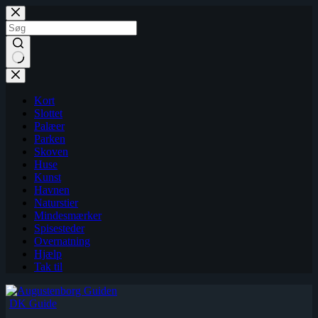
Fortsæt
til
indhold
Kort
Slottet
Palæer
Parken
Skoven
Huse
Kunst
Havnen
Naturstier
Mindesmærker
Spisesteder
Overnatning
Hjælp
Tak til
DK Guide