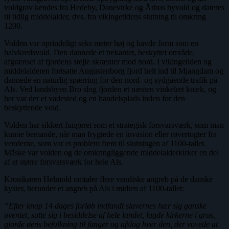
voldgrav kendes fra Hedeby, Danevirke og Århus byvold og dateres
til tidlig middelalder, dvs. fra vikingetidens slutning til omkring
1200.
Volden var oprindeligt seks meter høj og havde form som en
halvkredsvold. Den dannede et trekantet, beskyttet område,
afgrænset af fjordens stejle skrænter mod nord. I vikingetiden og
middelalderen fortsatte Augustenborg fjord helt ind til Mjangdam og
dannede en naturlig spærring for den nord- og sydgående trafik på
Als. Ved landsbyen Bro slog fjorden et næsten vinkelret knæk, og
her var der et vadested og en handelsplads inden for den
beskyttende vold.
Volden har sikkert fungeret som et strategisk forsvarsværk, som man
kunne bemande, når man frygtede en invasion eller røvertogter fra
venderne, som var et problem frem til slutningen af 1100-tallet.
Måske var volden og de omkringliggende middelalderkirker en del
af et større forsvarsværk for hele Als.
Kronikøren Helmold omtaler flere vendiske angreb på de danske
kyster, herunder et angreb på Als i midten af 1100-tallet:
”Efter knap 14 dages forløb indfandt slavernes hær sig ganske
uventet, satte sig i besiddelse af hele landet, lagde kirkerne i grus,
gjorde øens befolkning til fanger og afslog hver den, der vovede at