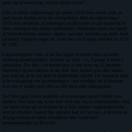
sætte sig til modværge, med et skarpt sværd”.
Efter de første udgravninger på stedet i 1930’erne troede man, at
man havde fundet en by fra vikingetiden. Men en udgravning i
1970’erne afslørede, at dateringen skulle rykkes et par hundrede år
frem, nemlig til den tidlige middelalder. Dateringen skete ved hjælp
af keramikstykker, kamme, nøgler, spænder, hestesko og andre fund
på stedet. Fundene peger på, at der har været størst aktivitet fra 1150
til 1200.
Udgravningerne viste, at der har ligget en række huse og boder
omkring handelspladsen. Husene var små – ca. 3 gange 4 meter i
grundplan. Der blev i alt fundet spor af otte huse og 25 ildsteder.
Størrelsen og det faktum, at der ikke blev fundet spor efter stalde,
kan tyde på, at de har tjent til midlertidigt ophold. De ensartede huse
lå hovedsageligt ved fjordbøjningen i den nordlige del af pladsen,
hvor der er fundet spor efter en lille havn eller anlægsplads.
Der blev også fundet tusindvis af dyreknogler jævnt fordelt over
pladsen. Det tyder på, at der kan være tale om en markedsplads, som
har været brugt på en bestemt tid af året, måske i slagtemånederne
sent på efteråret. Som et lille apropos kan det nævnes, at der helt op
til begyndelsen af sidste århundrede blev holdt store
kreaturmarkeder på Brovold.