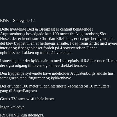
B&B – Storegade 12
Dette hyggelige Bed & Breakfast er centralt beliggende i
Augustenborgs hovedgade kun 100 meter fra Augustenborg Slot.
Huset, der er kendt som
Christian Elleis hus
, er et ægte hertughus, da
det blev bygget til en af hertugens ansatte. I dag fremstår det med nyere
interiør og 8 sengepladser fordelt på 4 soveværelser. Der er
opholdsstue, køkken og toilet på hver etage.
I stueetagen er der køkkenalrum med spiseplads til 6-8 personer. Her er
der også udgang til haven og en overdækket terrasse.
Den hyggelige sydvendte have indeholder Augustenborgs ældste hus
samt græsplæne, frugttræer og køkkenhave.
Der er under 100 meter til den nærmeste købmand og 10 minutters
gang til SuperBrugsen.
Gratis TV samt wi-fi i hele huset.
Ingen kæledyr.
RYGNING kun udendørs.