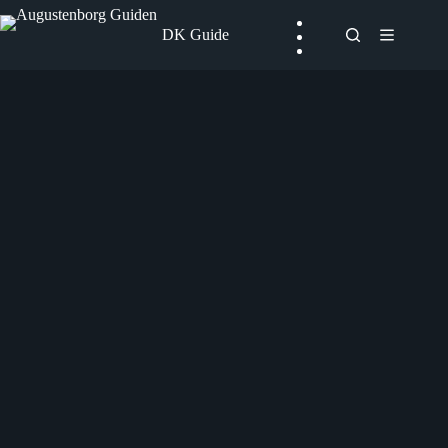
Fortsæt
til
DK Guide
indhold