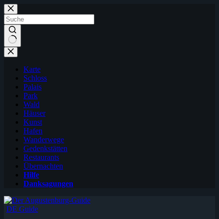
Zum
Inhalt
springen
Karte
Schloss
Palais
Park
Wald
Häuser
Kunst
Hafen
Wanderwege
Gedenkstätten
Restaurants
Übernachten
Hilfe
Danksagungen
DE Guide