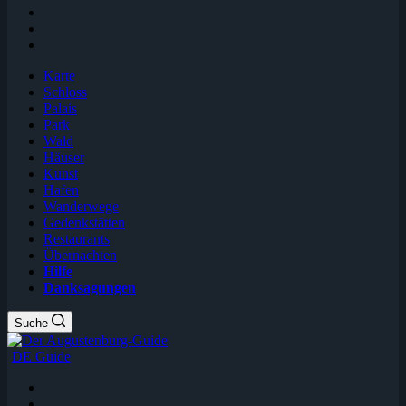
Karte
Schloss
Palais
Park
Wald
Häuser
Kunst
Hafen
Wanderwege
Gedenkstätten
Restaurants
Übernachten
Hilfe
Danksagungen
Suche
DE Guide