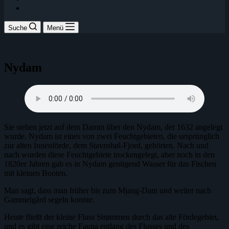
Suche
Menü
Nydam
Sie stehen jetzt auf dem Damm über den Nydam, der 1632 angelegt
wurde. Nydam ist eines von zwei Feuchtgebieten, die ursprünglich
zur alten Innenförde, dem Stavnsbøl-Fjord, gehörten. Nach und
nach wurden diese Feuchtgebiete trockengelegt, aber noch in den
1820er Jahren gab es in Nydam genügend Wasser für das Fischen
mit kleinen Booten.
Man sagt, dass man früher bis zum Mjang-Dam und weiter nach
Gammelgård segeln konnte.
Heute fließt der kleine Fluss Strømmen durch das alte Fördegebiet,
und es gibt eine reiche Fauna entlang des Flusses und des