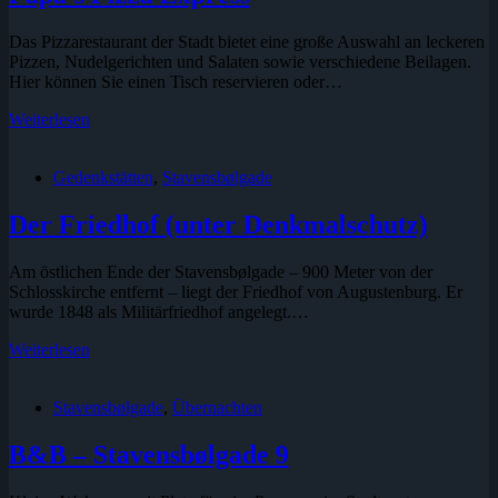
Das Pizzarestaurant der Stadt bietet eine große Auswahl an leckeren
Pizzen, Nudelgerichten und Salaten sowie verschiedene Beilagen.
Hier können Sie einen Tisch reservieren oder…
Papa’s
Weiterlesen
Pizza
Express
Gedenkstätten
,
Stavensbølgade
Der Friedhof (unter Denkmalschutz)
Am östlichen Ende der Stavensbølgade – 900 Meter von der
Schlosskirche entfernt – liegt der Friedhof von Augustenburg. Er
wurde 1848 als Militärfriedhof angelegt.…
Der
Weiterlesen
Friedhof
(unter
Stavensbølgade
,
Übernachten
Denkmalschutz)
B&B – Stavensbølgade 9