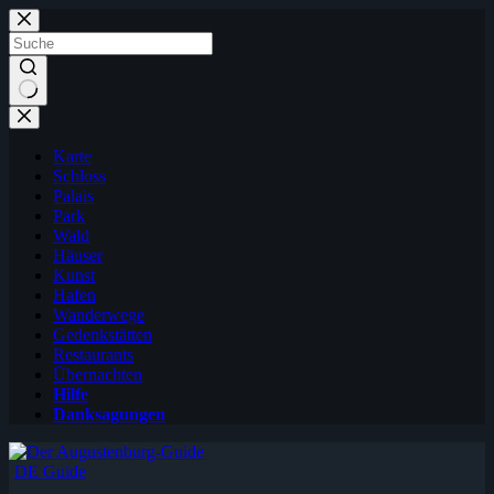
Zum
Inhalt
springen
Karte
Schloss
Palais
Park
Wald
Häuser
Kunst
Hafen
Wanderwege
Gedenkstätten
Restaurants
Übernachten
Hilfe
Danksagungen
DE Guide