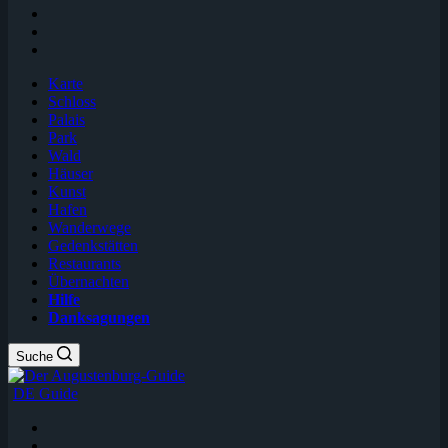
Karte
Schloss
Palais
Park
Wald
Häuser
Kunst
Hafen
Wanderwege
Gedenkstätten
Restaurants
Übernachten
Hilfe
Danksagungen
Suche
DE Guide