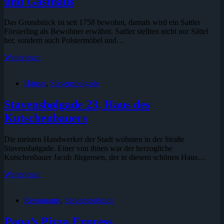
und Gasthaus
Das Grundstück ist seit 1758 bewohnt, damals wird ein Sattler
Försterling als Bewohner erwähnt. Sattler stellten nicht nur Sättel
her, sondern auch Polstermöbel und…
Stavensbølgade
Weiterlesen
21,
Sattlerei,
Häuser
,
Stavensbølgade
Schmiede
und
Gasthaus
Stavensbølgade 23, Haus des
Kutschenbauers
Die meisten Handwerker der Stadt wohnten in der Straße
Stavensbølgade. Einer von ihnen war der herzogliche
Kutschenbauer Jacob Jürgensen, der in diesem schönen Haus…
Stavensbølgade
Weiterlesen
23,
Haus
Restaurants
,
Stavensbølgade
des
Kutschenbauers
Papa’s Pizza Express