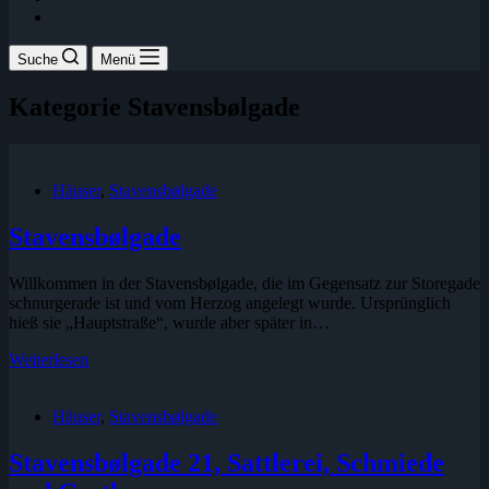
Suche
Menü
Kategorie
Stavensbølgade
Häuser
,
Stavensbølgade
Stavensbølgade
Willkommen in der Stavensbølgade, die im Gegensatz zur Storegade
schnurgerade ist und vom Herzog angelegt wurde. Ursprünglich
hieß sie „Hauptstraße“, wurde aber später in…
Stavensbølgade
Weiterlesen
Häuser
,
Stavensbølgade
Stavensbølgade 21, Sattlerei, Schmiede