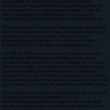
Hauptgebäude drei weitere Gebäude auf dem Grundstück
verzeichnet: ein Nebengebäude/Werkstatt im nordwestlichen Teil
des Grundstücks sowie ein Stall und eine Schmiede im östlichen
Teil des Hauptgebäudes. Außerdem gab es einen Raum für
Wandergesellen, einen Speisesaal und eine Wurstwarenhandlung.
1902 übernahm der Tischlermeister Peter Jensen das Anwesen und
richtete eine Pension unter dem Namen „Zum grünen Baum“ ein, in
Anspielung auf die großen Bäume „Lilleskoven“ auf der
gegenüberliegenden Straßenseite, wo sich heute ein Parkplatz
befindet und wo früher der Wiedervereinigungsstein stand.
Von 1906 bis 1920 wurde das Anwesen als Schmiede von zwei
verschiedenen Schmieden genutzt. Bei dem einen wurde die
Fassade zur Straße hin um vier Gefache verlängert und ein Tor mit
Zufahrt zu den Ställen, der Schmiede und den Werkstätten auf dem
Grundstück errichtet. Der zweite beantragte eine Schanklizenz –
wahrscheinlich, um den Ausschank von Kaffeepunsch an Kunden,
die zum Beschlagen ihrer Pferde kamen, zu legalisieren. In der Stadt
war es bekannt, dass im Haus eine illegale Kneipe betrieben wurde.
1920 wurde das Haus von drei Investoren gekauft, die den Gastwirt
Christian Hansen als Pächter einstellten. Nach der
Wiedervereinigung protestierten die anderen Gastwirte der Stadt,
aber die Schanklizenz wurde unter der Bedingung erteilt, dass auf