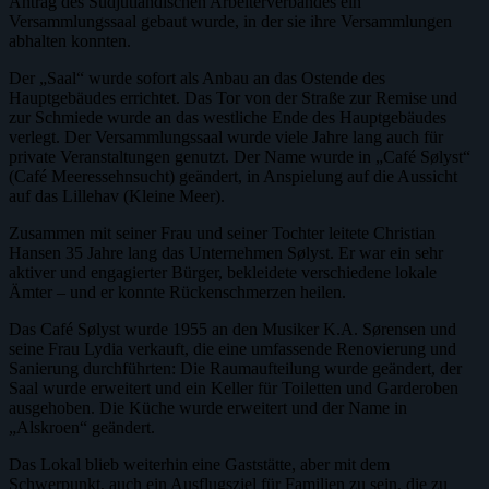
Antrag des Südjütländischen Arbeiterverbandes ein
Versammlungssaal gebaut wurde, in der sie ihre Versammlungen
abhalten konnten.
Der „Saal“ wurde sofort als Anbau an das Ostende des
Hauptgebäudes errichtet. Das Tor von der Straße zur Remise und
zur Schmiede wurde an das westliche Ende des Hauptgebäudes
verlegt. Der Versammlungssaal wurde viele Jahre lang auch für
private Veranstaltungen genutzt. Der Name wurde in „Café Sølyst“
(Café Meeressehnsucht) geändert, in Anspielung auf die Aussicht
auf das Lillehav (Kleine Meer).
Zusammen mit seiner Frau und seiner Tochter leitete Christian
Hansen 35 Jahre lang das Unternehmen Sølyst. Er war ein sehr
aktiver und engagierter Bürger, bekleidete verschiedene lokale
Ämter – und er konnte Rückenschmerzen heilen.
Das Café Sølyst wurde 1955 an den Musiker K.A. Sørensen und
seine Frau Lydia verkauft, die eine umfassende Renovierung und
Sanierung durchführten: Die Raumaufteilung wurde geändert, der
Saal wurde erweitert und ein Keller für Toiletten und Garderoben
ausgehoben. Die Küche wurde erweitert und der Name in
„Alskroen“ geändert.
Das Lokal blieb weiterhin eine Gaststätte, aber mit dem
Schwerpunkt, auch ein Ausflugsziel für Familien zu sein, die zu