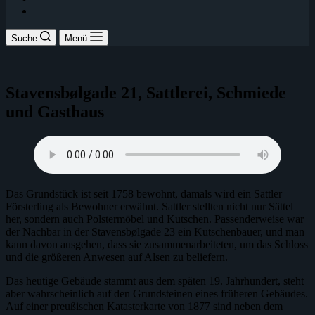
Suche
Menü
Stavensbølgade 21, Sattlerei, Schmiede
und Gasthaus
Das Grundstück ist seit 1758 bewohnt, damals wird ein Sattler
Försterling als Bewohner erwähnt. Sattler stellten nicht nur Sättel
her, sondern auch Polstermöbel und Kutschen. Passenderweise war
der Nachbar in der Stavensbølgade 23 ein Kutschenbauer, und man
kann davon ausgehen, dass sie zusammenarbeiteten, um das Schloss
und die größeren Anwesen auf Alsen zu beliefern.
Das heutige Gebäude stammt aus dem späten 19. Jahrhundert, steht
aber wahrscheinlich auf den Grundsteinen eines früheren Gebäudes.
Auf einer preußischen Katasterkarte von 1877 sind neben dem