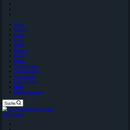
Karte
Schloss
Palais
Park
Wald
Häuser
Kunst
Hafen
Wanderwege
Gedenkstätten
Restaurants
Übernachten
Hilfe
Danksagungen
Suche
DE Guide