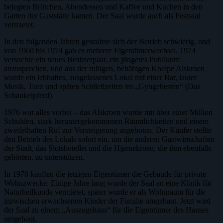
belegten Brötchen, Abendessen und Kaffee und Kuchen in den
Garten der Gaststätte kamen. Der Saal wurde auch als Festsaal
vermietet.
In den folgenden Jahren gestaltete sich der Betrieb schwierig, und
von 1960 bis 1974 gab es mehrere Eigentümerwechsel. 1974
versuchte ein neues Besitzerpaar, ein jüngeres Publikum
anzusprechen, und aus der ruhigen, behäbigen Kneipe Alskroen
wurde ein lebhaftes, ausgelassenes Lokal mit einer Bar, lauter
Musik, Tanz und späten Schließzeiten im „Gyngehesten“ (Das
Schaukelpferd).
1976 war alles vorbei – das Alskroen wurde mit über einer Million
Schulden, stark heruntergekommenen Räumlichkeiten und einem
zweifelhaften Ruf zur Versteigerung angeboten. Der Käufer stellte
den Betrieb des Lokals sofort ein, um die anderen Gastwirtschaften
der Stadt, das Slotshotellet und die Hjørnekroen, die ihm ebenfalls
gehörten, zu unterstützen.
In 1978 kauften die jetzigen Eigentümer die Gebäude für private
Wohnzwecke. Einige Jahre lang wurde der Saal an eine Klinik für
Naturheilkunde vermietet, später wurde er als Wohnraum für die
inzwischen erwachsenen Kinder der Familie umgebaut. Jetzt wird
der Saal zu einem „Auszugshaus“ für die Eigentümer des Hauses
umgebaut.