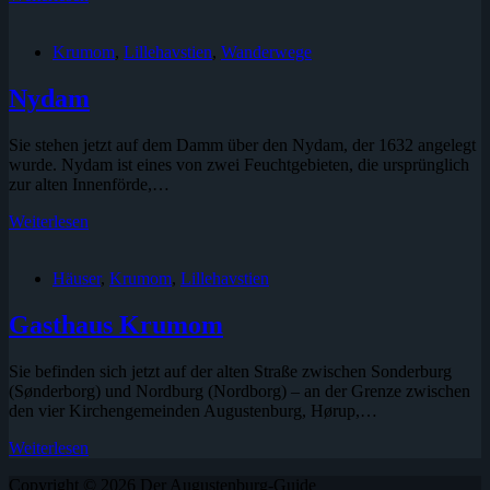
Krumom
,
Lillehavstien
,
Wanderwege
Nydam
Sie stehen jetzt auf dem Damm über den Nydam, der 1632 angelegt
wurde. Nydam ist eines von zwei Feuchtgebieten, die ursprünglich
zur alten Innenförde,…
Nydam
Weiterlesen
Häuser
,
Krumom
,
Lillehavstien
Gasthaus Krumom
Sie befinden sich jetzt auf der alten Straße zwischen Sonderburg
(Sønderborg) und Nordburg (Nordborg) – an der Grenze zwischen
den vier Kirchengemeinden Augustenburg, Hørup,…
Gasthaus
Weiterlesen
Krumom
Copyright © 2026 Der Augustenburg-Guide