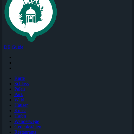
DE Guide
Karte
Schloss
Palais
Park
Wald
Häuser
Kunst
Hafen
Wanderwege
Gedenkstätten
Restaurants