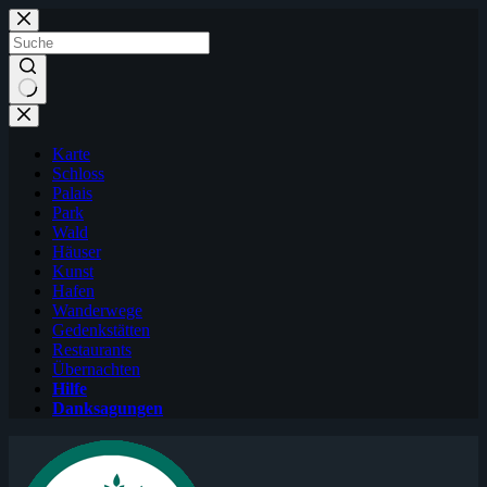
Zum
Inhalt
springen
Karte
Schloss
Palais
Park
Wald
Häuser
Kunst
Hafen
Wanderwege
Gedenkstätten
Restaurants
Übernachten
Hilfe
Danksagungen