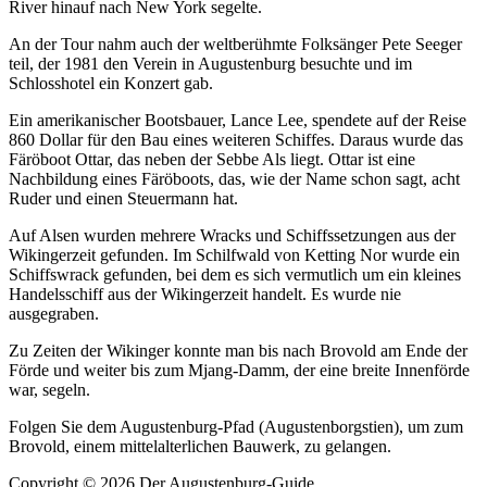
River hinauf nach New York segelte.
An der Tour nahm auch der weltberühmte Folksänger Pete Seeger
teil, der 1981 den Verein in Augustenburg besuchte und im
Schlosshotel ein Konzert gab.
Ein amerikanischer Bootsbauer, Lance Lee, spendete auf der Reise
860 Dollar für den Bau eines weiteren Schiffes. Daraus wurde das
Färöboot Ottar, das neben der Sebbe Als liegt. Ottar ist eine
Nachbildung eines Färöboots, das, wie der Name schon sagt, acht
Ruder und einen Steuermann hat.
Auf Alsen wurden mehrere Wracks und Schiffssetzungen aus der
Wikingerzeit gefunden. Im Schilfwald von Ketting Nor wurde ein
Schiffswrack gefunden, bei dem es sich vermutlich um ein kleines
Handelsschiff aus der Wikingerzeit handelt. Es wurde nie
ausgegraben.
Zu Zeiten der Wikinger konnte man bis nach Brovold am Ende der
Förde und weiter bis zum Mjang-Damm, der eine breite Innenförde
war, segeln.
Folgen Sie dem Augustenburg-Pfad (Augustenborgstien), um zum
Brovold, einem mittelalterlichen Bauwerk, zu gelangen.
Copyright © 2026 Der Augustenburg-Guide