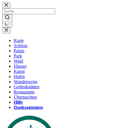
Zum
Inhalt
springen
Karte
Schloss
Palais
Park
Wald
Häuser
Kunst
Hafen
Wanderwege
Gedenkstätten
Restaurants
Übernachten
Hilfe
Danksagungen