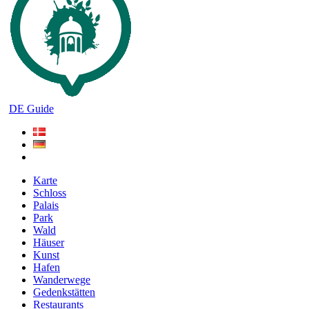
DE Guide
Karte
Schloss
Palais
Park
Wald
Häuser
Kunst
Hafen
Wanderwege
Gedenkstätten
Restaurants