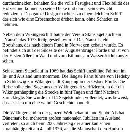
durchschneiden, behalten Sie die volle Festigkeit und Flexibilität des
Holzes und können so seine Dicke und damit sein Gewicht
reduzieren. Das ganze Design macht es zu einem leichten Schiff,
das sich wie eine Erbsenschote drehen kann, ohne Schaden zu
nehmen.
Neben dem Wikingerschiff baute der Verein Skibslaget auch ein
„Naust“, das 1973 fertig gestellt wurde. Das Naust ist ein
Bootshaus, das nach einem Fund in Norwegen gebaut wurde. Es
befindet sich auf der Südseite der Augustenbruger Förde und ist von
der Ersten Allee im Wald und vom Isthmus am Wasserskiclub aus zu
sehen.
Seit seinem Stapellauf in 1969 hat das Schiff unzählige Fahrten im
In- und Ausland unternommen. Die längste Fahrt führte von Hedeby
in Schleswig zur Wikingerstadt Kaupang in der Osloer Förde. Die
Reise sollte eine Sage aus der Wikingerzeit verifizieren, in der ein
Wikingerhäuptling die Strecke in fünf Tagen und fünf Nächten
zurücklegte. Sie wurde in 114 Segelstunden vollendet, was beweist,
dass es sich um eine wahre Geschichte handelt.
Die Wikinger sind in der ganzen Welt bekannt, und Sebbe Als hat
Dänemark bei mehreren großen nationalen Jubiläen im Ausland
vertreten, so auch beim 200. Jahrestag der amerikanischen
Unabhängigkeit am 4. Juli 1976, als die Mannschaft den Hudson