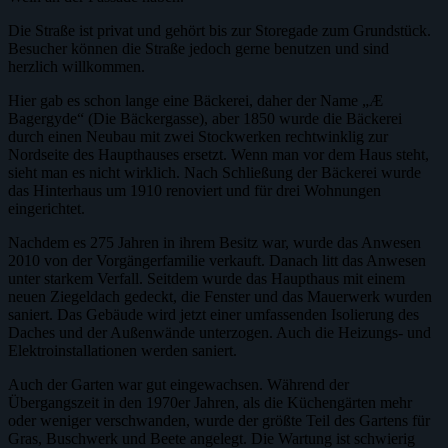
Die Straße ist privat und gehört bis zur Storegade zum Grundstück.
Besucher können die Straße jedoch gerne benutzen und sind
herzlich willkommen.
Hier gab es schon lange eine Bäckerei, daher der Name „Æ
Bagergyde“ (Die Bäckergasse), aber 1850 wurde die Bäckerei
durch einen Neubau mit zwei Stockwerken rechtwinklig zur
Nordseite des Haupthauses ersetzt. Wenn man vor dem Haus steht,
sieht man es nicht wirklich. Nach Schließung der Bäckerei wurde
das Hinterhaus um 1910 renoviert und für drei Wohnungen
eingerichtet.
Nachdem es 275 Jahren in ihrem Besitz war, wurde das Anwesen
2010 von der Vorgängerfamilie verkauft. Danach litt das Anwesen
unter starkem Verfall. Seitdem wurde das Haupthaus mit einem
neuen Ziegeldach gedeckt, die Fenster und das Mauerwerk wurden
saniert. Das Gebäude wird jetzt einer umfassenden Isolierung des
Daches und der Außenwände unterzogen. Auch die Heizungs- und
Elektroinstallationen werden saniert.
Auch der Garten war gut eingewachsen. Während der
Übergangszeit in den 1970er Jahren, als die Küchengärten mehr
oder weniger verschwanden, wurde der größte Teil des Gartens für
Gras, Buschwerk und Beete angelegt. Die Wartung ist schwierig