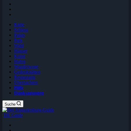
Karte
Schloss
Palais
Park
Wald
Häuser
Kunst
Hafen
Wanderwege
Gedenkstätten
Restaurants
Übernachten
Hilfe
Danksagungen
Suche
DE Guide