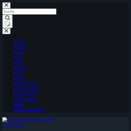
Zum
Inhalt
springen
Karte
Schloss
Palais
Park
Wald
Häuser
Kunst
Hafen
Wanderwege
Gedenkstätten
Restaurants
Übernachten
Hilfe
Danksagungen
DE Guide