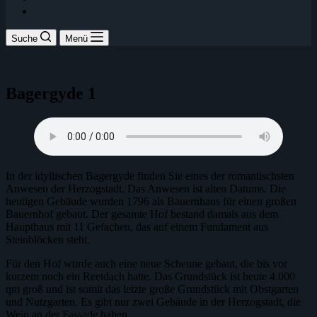
Suche
Menü
Bagergyde 1
In der idyllischen Bagergyde finden Sie eines der romantischsten
Anwesen der Herzogstadt. Das Anwesen ist alten Datums. Die
heutigen Gebäude wurden 1796 als Bauernhaus für einen großen
Bauernhof gebaut. Der gesamte Hof bestand damals aus dem
Haupthaus mit 11 Gefachen, das auf einem Fundament aus
Steinblöcken steht.
Für den Hof wurde auch eine neue Scheune gebaut, die bis vor
kurzem noch ein Reetdach hatte. Das Grundstück ist heute 4.000
qm groß und ist somit das letzte große Grundstück mit Obstgarten
und Nutzgarten. Es gibt nur zwei Gebäude in der Herzogstadt, die
Wein an der Fassade haben.